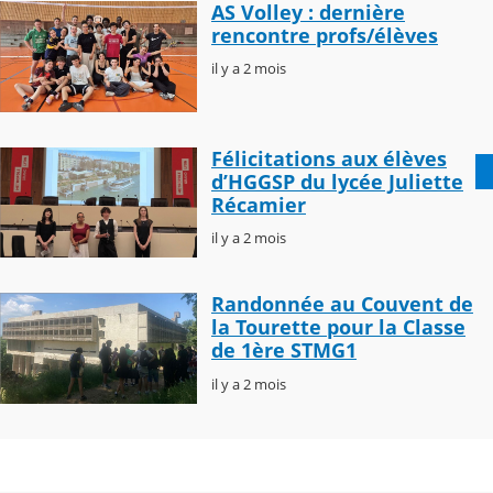
AS Volley : dernière
rencontre profs/élèves
il y a 2 mois
Félicitations aux élèves
d’HGGSP du lycée Juliette
Récamier
il y a 2 mois
Randonnée au Couvent de
la Tourette pour la Classe
de 1ère STMG1
il y a 2 mois