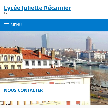
Panneau de gestion des cookies
Lycée Juliette Récamier
Contenu
Lyon
MENU
NOUS CONTACTER