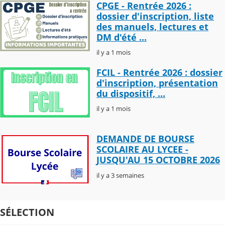
CPGE - Rentrée 2026 :
dossier d'inscription, liste
des manuels, lectures et
DM d'été ...
il y a 1 mois
FCIL - Rentrée 2026 : dossier
d'inscription, présentation
du dispositif, ...
il y a 1 mois
DEMANDE DE BOURSE
SCOLAIRE AU LYCEE -
JUSQU'AU 15 OCTOBRE 2026
il y a 3 semaines
SÉLECTION