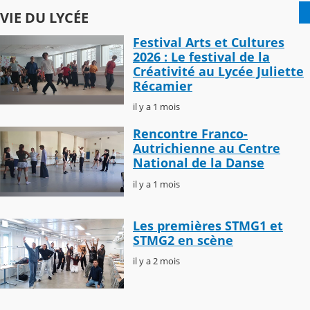
VIE DU LYCÉE
Festival Arts et Cultures
2026 : Le festival de la
Créativité au Lycée Juliette
Récamier
il y a 1 mois
Rencontre Franco-
Autrichienne au Centre
National de la Danse
il y a 1 mois
Les premières STMG1 et
STMG2 en scène
il y a 2 mois