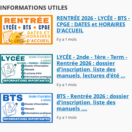
INFORMATIONS UTILES
RENTRÉE 2026 - LYCÉE - BTS -
CPGE : DATES et HORAIRES
D'ACCUEIL
il y a 1 mois
LYCÉE - 2nde - 1ère - Term -
Rentrée 2026 : dossier
d'inscription, liste des
manuels, lectures d'été ...
il y a 1 mois
BTS - Rentrée 2026 : dossier
d'inscription, liste des
manuels ....
il y a 1 mois