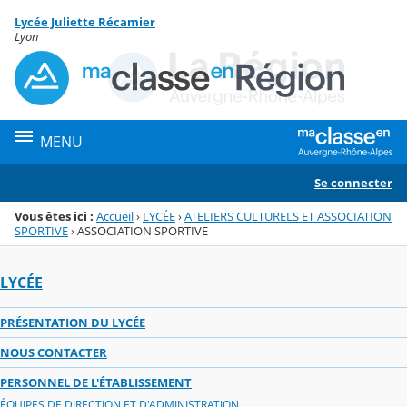
Panneau de gestion des cookies
Lycée Juliette Récamier
Menu de la rubrique
Contenu
Lyon
MENU
Se connecter
Vous êtes ici :
Accueil
›
LYCÉE
›
ATELIERS CULTURELS ET ASSOCIATION
SPORTIVE
›
ASSOCIATION SPORTIVE
LYCÉE
PRÉSENTATION DU LYCÉE
NOUS CONTACTER
PERSONNEL DE L'ÉTABLISSEMENT
ÉQUIPES DE DIRECTION ET D'ADMINISTRATION