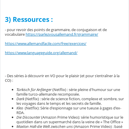
3)
Ressources :
- pour revoir des points de grammaire, de conjugaison et de
vocabulaire
https://parlezvousallemand.fr/grammaire/
https://www.allemandfacile.com/free/exercices/
https://www.languageguide.org/allemand/
- Des séries à découvrir en VO pour le plaisir (et pour s'entraîner à la
CO) :
Türkisch für Anfänger
(Netflix) : série pleine d'humour sur une
famille turco-allemande recomposée.
Dark
(Netflix) : série de science fiction, complexe et sombre, sur
les voyages dans le temps et les secrets de famille.
Kleo
(Netflix): Série d'espionnage sur une tueuse à gages d'ex-
RDA.
Die Discounter
(Amazon Prime Video)
:
série humoristique sur le
quotidien dans un supermarché dans la veine de « The Office »
Maxton Hall-die Welt zwischen uns
(Amazon Prime Video) : basé