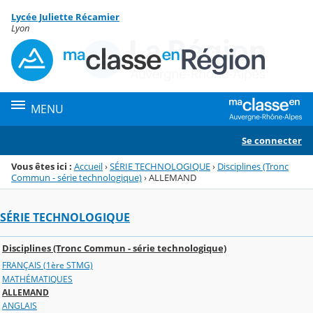
Panneau de gestion des cookies
Lycée Juliette Récamier
Menu de la rubrique
Contenu
Lyon
MENU
Se connecter
Vous êtes ici :
Accueil
›
SÉRIE TECHNOLOGIQUE
›
Disciplines (Tronc
Commun - série technologique)
›
ALLEMAND
SÉRIE TECHNOLOGIQUE
Disciplines (Tronc Commun - série technologique)
FRANÇAIS (1ère STMG)
MATHÉMATIQUES
ALLEMAND
ANGLAIS