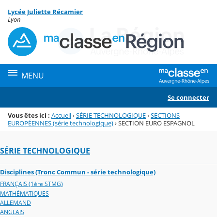
Panneau de gestion des cookies
Lycée Juliette Récamier
Menu de la rubrique
Contenu
Lyon
MENU
Se connecter
Vous êtes ici :
Accueil
›
SÉRIE TECHNOLOGIQUE
›
SECTIONS
EUROPÉENNES (série technologique)
›
SECTION EURO ESPAGNOL
SÉRIE TECHNOLOGIQUE
Disciplines (Tronc Commun - série technologique)
FRANÇAIS (1ère STMG)
MATHÉMATIQUES
ALLEMAND
ANGLAIS