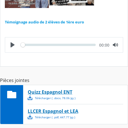
Témoignage audio de 2 élèves de 1ère euro
L
T
00:00
e
e
c
m
t
p
u
s
r
é
e
c
o
u
Pièces jointes
l
é
Quizz Espagnol ENT
Télécharger
( .
docx
,
78.06
ko
)
LLCER Espagnol et LEA
Télécharger
( .
pdf
,
447.77
ko
)