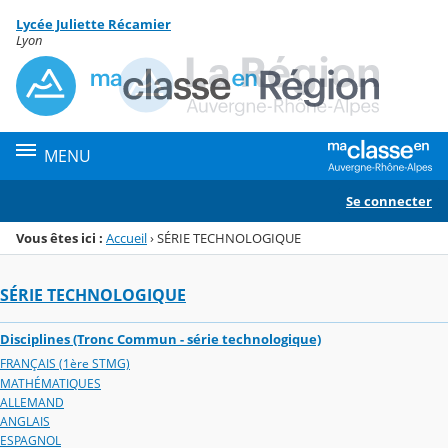
Panneau de gestion des cookies
Lycée Juliette Récamier
Menu de la rubrique
Contenu
Lyon
MENU
Se connecter
Vous êtes ici :
Accueil
›
SÉRIE TECHNOLOGIQUE
SÉRIE TECHNOLOGIQUE
Disciplines (Tronc Commun - série technologique)
FRANÇAIS (1ère STMG)
MATHÉMATIQUES
ALLEMAND
ANGLAIS
ESPAGNOL