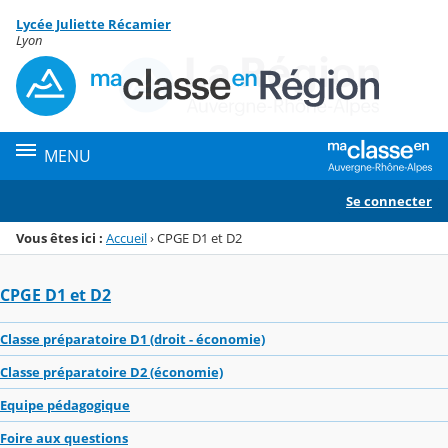
Panneau de gestion des cookies
Lycée Juliette Récamier
Menu de la rubrique
Contenu
Lyon
MENU
Se connecter
Vous êtes ici :
Accueil
›
CPGE D1 et D2
CPGE D1 et D2
Classe préparatoire D1 (droit - économie)
Classe préparatoire D2 (économie)
Equipe pédagogique
Foire aux questions