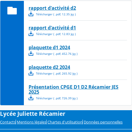
rapport d'activité d2
Télécharger
( .
pdf
,
12.35
ko
)
rapport d'activité d1
Télécharger
( .
pdf
,
12.83
ko
)
plaquette d1 2024
Télécharger
( .
pdf
,
452.76
ko
)
plaquette d2 2024
Télécharger
( .
pdf
,
265.92
ko
)
Présentation CPGE D1 D2 Récamier JES
2025
Télécharger
( .
pdf
,
726.39
ko
)
Lycée Juliette Récamier
Contacts
Mentions légales
Chartes d'utilisation
Données personnelles