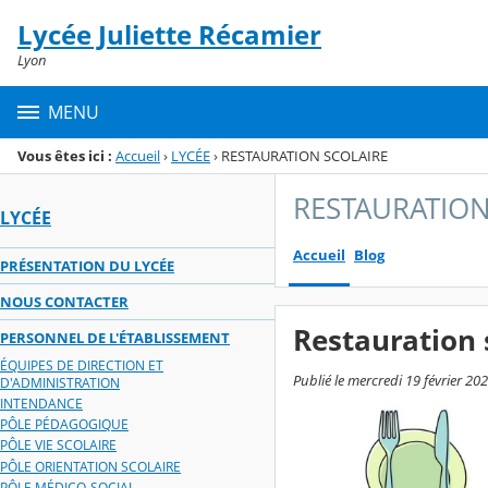
Panneau de gestion des cookies
Lycée Juliette Récamier
Menu de la rubrique
Contenu
Lyon
MENU
Vous êtes ici :
Accueil
›
LYCÉE
›
RESTAURATION SCOLAIRE
RESTAURATION
LYCÉE
Accueil
Blog
PRÉSENTATION DU LYCÉE
NOUS CONTACTER
Restauration 
PERSONNEL DE L'ÉTABLISSEMENT
ÉQUIPES DE DIRECTION ET
Publié le mercredi 19 février 20
D'ADMINISTRATION
INTENDANCE
PÔLE PÉDAGOGIQUE
PÔLE VIE SCOLAIRE
PÔLE ORIENTATION SCOLAIRE
PÔLE MÉDICO-SOCIAL