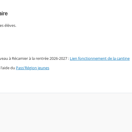
es élèves.
uveau à Récamier à la rentrée 2026-2027 :
Lien fonctionnement de la cantine
 l'aide du
Pass'Région
jeunes