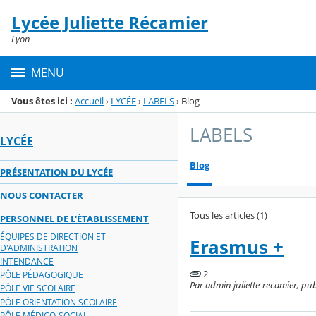
Panneau de gestion des cookies
Lycée Juliette Récamier
Menu de la rubrique
Contenu
Lyon
MENU
Vous êtes ici :
Accueil
›
LYCÉE
›
LABELS
›
Blog
LABELS
LYCÉE
Blog
PRÉSENTATION DU LYCÉE
NOUS CONTACTER
Tous les articles (1)
PERSONNEL DE L'ÉTABLISSEMENT
ÉQUIPES DE DIRECTION ET
Erasmus +
D'ADMINISTRATION
INTENDANCE
2
PÔLE PÉDAGOGIQUE
Par admin juliette-recamier, publ
PÔLE VIE SCOLAIRE
PÔLE ORIENTATION SCOLAIRE
PÔLE MÉDICO-SOCIAL