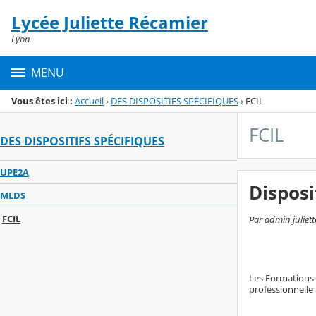
Panneau de gestion des cookies
Lycée Juliette Récamier
Menu de la rubrique
Contenu
Lyon
MENU
Vous êtes ici :
Accueil
›
DES DISPOSITIFS SPÉCIFIQUES
›
FCIL
FCIL
DES DISPOSITIFS SPÉCIFIQUES
UPE2A
Disposi
MLDS
FCIL
Par admin juliett
Les Formations 
professionnelle