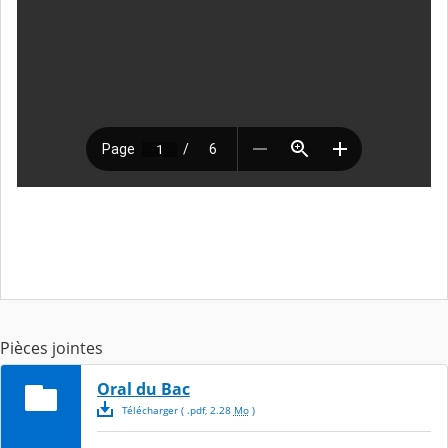
Pièces jointes
Oral du Bac
Télécharger
( .
pdf
,
2.28
Mo
)