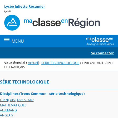
Panneau de gestion des cookies
Lycée Juliette Récamier
Menu de la rubrique
Contenu
Lyon
MENU
Se connecter
Vous êtes ici :
Accueil
›
SÉRIE TECHNOLOGIQUE
›
ÉPREUVE ANTICIPÉE
DE FRANÇAIS
SÉRIE TECHNOLOGIQUE
Disciplines (Tronc Commun - série technologique)
FRANÇAIS (1ère STMG)
MATHÉMATIQUES
ALLEMAND
ANGLAIS