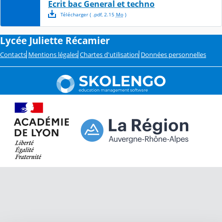
Ecrit bac General et techno
Télécharger
( .
pdf
,
2.15
Mo
)
Lycée Juliette Récamier
Contacts
Mentions légales
Chartes d'utilisation
Données personnelles