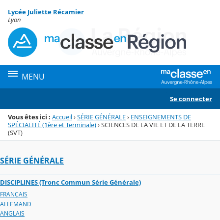
Panneau de gestion des cookies
Lycée Juliette Récamier
Menu de la rubrique
Contenu
Lyon
MENU
Se connecter
Vous êtes ici :
Accueil
›
SÉRIE GÉNÉRALE
›
ENSEIGNEMENTS DE
SPÉCIALITÉ (1ère et Terminale)
›
SCIENCES DE LA VIE ET DE LA TERRE
(SVT)
SÉRIE GÉNÉRALE
DISCIPLINES (Tronc Commun Série Générale)
FRANÇAIS
ALLEMAND
ANGLAIS