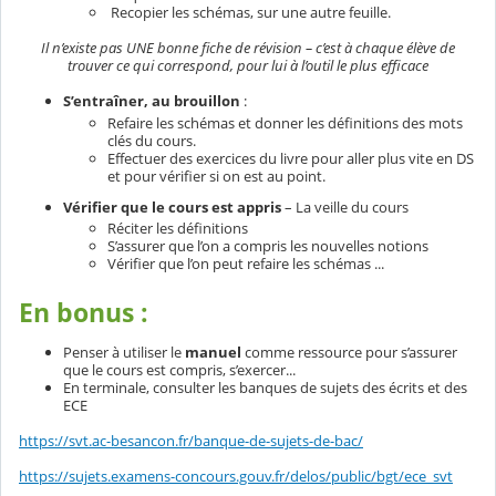
Recopier les schémas, sur une autre feuille.
Il n’existe pas UNE bonne fiche de révision – c’est à chaque élève de
trouver ce qui correspond, pour lui à l’outil le plus efficace
S’entraîner, au brouillon
:
Refaire les schémas et donner les définitions des mots
clés du cours.
Effectuer des exercices du livre pour aller plus vite en DS
et pour vérifier si on est au point.
Vérifier que le cours est appris
– La veille du cours
Réciter les définitions
S’assurer que l’on a compris les nouvelles notions
Vérifier que l’on peut refaire les schémas ...
En bonus :
Penser à utiliser le
manuel
comme ressource pour s’assurer
que le cours est compris, s’exercer...
En terminale, consulter les banques de sujets des écrits et des
ECE
https://svt.ac-besancon.fr/banque-de-sujets-de-bac/
https://sujets.examens-concours.gouv.fr/delos/public/bgt/ece_svt