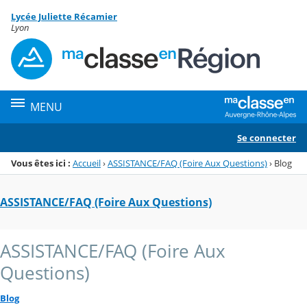
Panneau de gestion des cookies
Lycée Juliette Récamier
Menu de la rubrique
Contenu
Lyon
MENU
Se connecter
Vous êtes ici :
Accueil
›
ASSISTANCE/FAQ (Foire Aux Questions)
›
Blog
ASSISTANCE/FAQ (Foire Aux Questions)
ASSISTANCE/FAQ (Foire Aux
Questions)
Blog