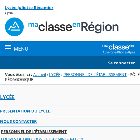
Panneau de gestion des cookies
Lycée Juliette Récamier
Menu de la rubrique
Contenu
Lyon
MENU
Se connecter
Vous êtes ici :
Accueil
›
LYCÉE
›
PERSONNEL DE L'ÉTABLISSEMENT
›
PÔLE
PÉDAGOGIQUE
LYCÉE
PRÉSENTATION DU LYCÉE
NOUS CONTACTER
PERSONNEL DE L'ÉTABLISSEMENT
ÉQUIPES DE DIRECTION ET D'ADMINISTRATION