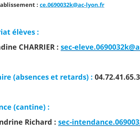
tablissement :
ce.0690032k@ac-lyon.fr
iat élèves :
dine CHARRIER :
sec-eleve.0690032k@ac
aire (absences et retards) :
04.72.41.65.
ce (cantine) :
drine Richard :
sec-intendance.069003