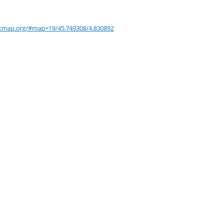
tmap.org/#map=19/45.749308/4.830892