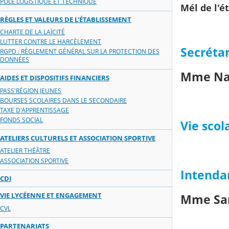
PÔLE LOGISTIQUE ET TECHNIQUE
Mél de l'é
RÈGLES ET VALEURS DE L'ÉTABLISSEMENT
CHARTE DE LA LAÏCITÉ
LUTTER CONTRE LE HARCÈLEMENT
Secrétar
RGPD : RÈGLEMENT GÉNÉRAL SUR LA PROTECTION DES
DONNÉES
Mme Na
AIDES ET DISPOSITIFS FINANCIERS
PASS'RÉGION JEUNES
BOURSES SCOLAIRES DANS LE SECONDAIRE
TAXE D'APPRENTISSAGE
FONDS SOCIAL
Vie scol
ATELIERS CULTURELS ET ASSOCIATION SPORTIVE
ATELIER THÉÂTRE
ASSOCIATION SPORTIVE
Intendan
CDI
VIE LYCÉENNE ET ENGAGEMENT
Mme San
CVL
PARTENARIATS