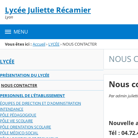
Panneau de gestion des cookies
Lycée Juliette Récamier
Menu de la rubrique
Contenu
Lyon
MENU
Vous êtes ici :
Accueil
›
LYCÉE
›
NOUS CONTACTER
NOUS 
LYCÉE
PRÉSENTATION DU LYCÉE
Nous c
NOUS CONTACTER
PERSONNEL DE L'ÉTABLISSEMENT
Par admin juliett
ÉQUIPES DE DIRECTION ET D'ADMINISTRATION
INTENDANCE
PÔLE PÉDAGOGIQUE
PÔLE VIE SCOLAIRE
Nouvelle a
PÔLE ORIENTATION SCOLAIRE
Tél : 04.72
PÔLE MÉDICO-SOCIAL