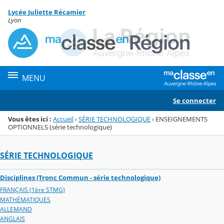
Panneau de gestion des cookies
Lycée Juliette Récamier
Menu de la rubrique
Contenu
Lyon
MENU
Se connecter
Vous êtes ici :
Accueil
›
SÉRIE TECHNOLOGIQUE
›
ENSEIGNEMENTS
OPTIONNELS (série technologique)
SÉRIE TECHNOLOGIQUE
Disciplines (Tronc Commun - série technologique)
FRANÇAIS (1ère STMG)
MATHÉMATIQUES
ALLEMAND
ANGLAIS