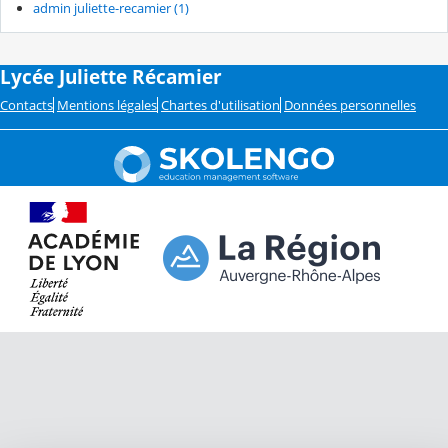
admin juliette-recamier (1)
Lycée Juliette Récamier
Contacts
Mentions légales
Chartes d'utilisation
Données personnelles