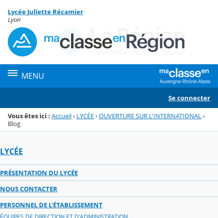
Panneau de gestion des cookies
Lycée Juliette Récamier
Menu de la rubrique
Contenu
Lyon
MENU
Se connecter
Vous êtes ici :
Accueil
›
LYCÉE
›
OUVERTURE SUR L'INTERNATIONAL
›
Blog
LYCÉE
PRÉSENTATION DU LYCÉE
NOUS CONTACTER
PERSONNEL DE L'ÉTABLISSEMENT
ÉQUIPES DE DIRECTION ET D'ADMINISTRATION