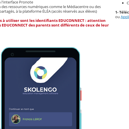
 l'interface Pronote
C
à des ressources numériques comme le Médiacentre ou des
partagés, à la plateforme ÉLÉA (accès réservés aux élèves)
1- Télé
ou
Appl
ts à utiliser sont les identifiants EDUCONNECT : attention
ts EDUCONNECT des parents sont différents de ceux de leur