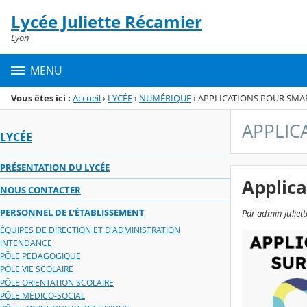
Panneau de gestion des cookies
Lycée Juliette Récamier
Menu de la rubrique
Contenu
Lyon
MENU
Vous êtes ici :
Accueil
›
LYCÉE
›
NUMÉRIQUE
›
APPLICATIONS POUR SM
APPLIC
LYCÉE
PRÉSENTATION DU LYCÉE
Applica
NOUS CONTACTER
PERSONNEL DE L'ÉTABLISSEMENT
Par admin juliet
ÉQUIPES DE DIRECTION ET D'ADMINISTRATION
INTENDANCE
PÔLE PÉDAGOGIQUE
PÔLE VIE SCOLAIRE
PÔLE ORIENTATION SCOLAIRE
PÔLE MÉDICO-SOCIAL