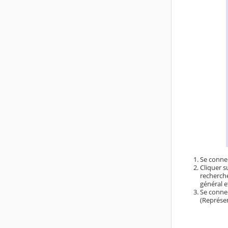
Se conne
Cliquer s
recherche
général e
Se connec
(Représen