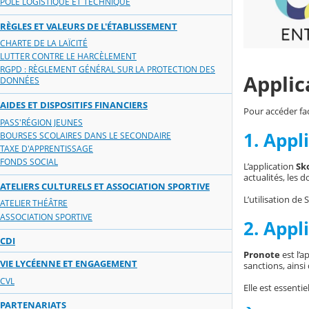
PÔLE LOGISTIQUE ET TECHNIQUE
RÈGLES ET VALEURS DE L'ÉTABLISSEMENT
CHARTE DE LA LAÏCITÉ
LUTTER CONTRE LE HARCÈLEMENT
RGPD : RÈGLEMENT GÉNÉRAL SUR LA PROTECTION DES
Applic
DONNÉES
AIDES ET DISPOSITIFS FINANCIERS
Pour accéder fac
PASS'RÉGION JEUNES
1. Appl
BOURSES SCOLAIRES DANS LE SECONDAIRE
TAXE D'APPRENTISSAGE
FONDS SOCIAL
L’application
Sk
actualités, les 
ATELIERS CULTURELS ET ASSOCIATION SPORTIVE
L’utilisation de
ATELIER THÉÂTRE
ASSOCIATION SPORTIVE
2. Appl
CDI
Pronote
est l’a
VIE LYCÉENNE ET ENGAGEMENT
sanctions, ainsi 
CVL
Elle est essenti
PARTENARIATS