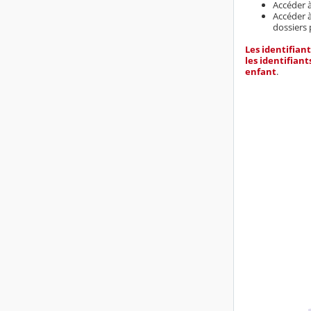
Accéder à
Accéder 
dossiers 
Les identifian
les identifian
enfant
.