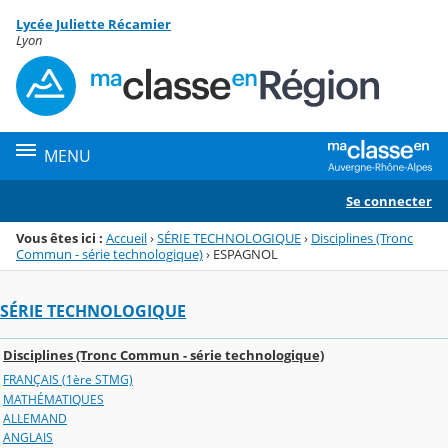
Panneau de gestion des cookies
Lycée Juliette Récamier
Menu de la rubrique
Contenu
Lyon
MENU
Se connecter
Vous êtes ici :
Accueil
›
SÉRIE TECHNOLOGIQUE
›
Disciplines (Tronc
Commun - série technologique)
›
ESPAGNOL
SÉRIE TECHNOLOGIQUE
Disciplines (Tronc Commun - série technologique)
FRANÇAIS (1ère STMG)
MATHÉMATIQUES
ALLEMAND
ANGLAIS