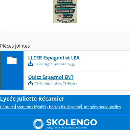
Pièces jointes
LLCER Espagnol et LEA
Télécharger
( .
pdf
,
447.77
ko
)
Quizz Espagnol ENT
Télécharger
( .
docx
,
78.06
ko
)
Lycée Juliette Récamier
Contacts
Mentions légales
Chartes d'utilisation
Données personnelles