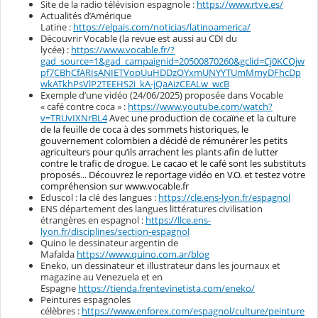
Site de la radio télévision espagnole :
https://www.rtve.es/
Actualités d’Amérique
Latine :
https://elpais.com/noticias/latinoamerica/
Découvrir Vocable (la revue est aussi au CDI du
lycée) :
https://www.vocable.fr/?
gad_source=1&gad_campaignid=20500870260&gclid=Cj0KCQjw
pf7CBhCfARIsANIETVopUuHDDzOYxmUNYYTUmMmyDFhcDp
wkATkhPsVlP2TEEHS2i_kA-jQaAizCEALw_wcB
Exemple d’une vidéo (24/06/2025) proposée dans Vocable
« café contre coca » :
https://www.youtube.com/watch?
v=TRUvIXNrBL4
Avec une production de cocaïne et la culture
de la feuille de coca à des sommets historiques, le
gouvernement colombien a décidé de rémunérer les petits
agriculteurs pour qu’ils arrachent les plants afin de lutter
contre le trafic de drogue. Le cacao et le café sont les substituts
proposés... Découvrez le reportage vidéo en V.O. et testez votre
compréhension sur www.vocable.fr
Eduscol : la clé des langues :
https://cle.ens-lyon.fr/espagnol
ENS département des langues littératures civilisation
étrangères en espagnol :
https://llce.ens-
lyon.fr/disciplines/section-espagnol
Quino le dessinateur argentin de
Mafalda
https://www.quino.com.ar/blog
Eneko, un dessinateur et illustrateur dans les journaux et
magazine au Venezuela et en
Espagne
https://tienda.frentevinetista.com/eneko/
Peintures espagnoles
célèbres :
https://www.enforex.com/espagnol/culture/peinture