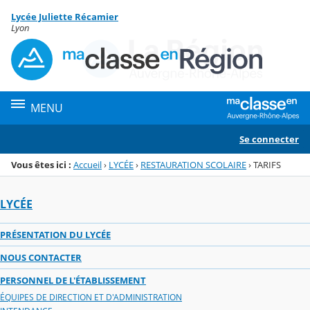
Panneau de gestion des cookies
Lycée Juliette Récamier
Menu de la rubrique
Contenu
Lyon
MENU
Se connecter
Vous êtes ici :
Accueil
›
LYCÉE
›
RESTAURATION SCOLAIRE
›
TARIFS
LYCÉE
PRÉSENTATION DU LYCÉE
NOUS CONTACTER
PERSONNEL DE L'ÉTABLISSEMENT
ÉQUIPES DE DIRECTION ET D'ADMINISTRATION