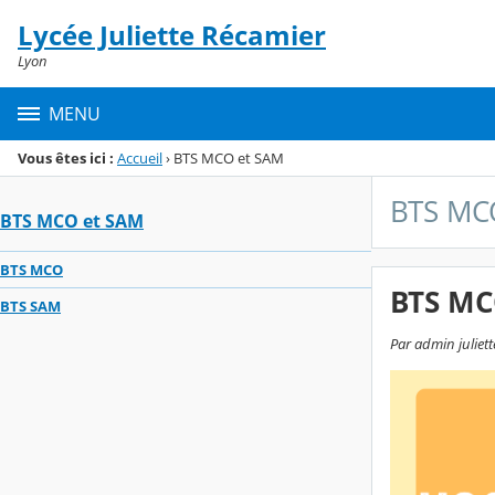
Panneau de gestion des cookies
Lycée Juliette Récamier
Menu de la rubrique
Contenu
Lyon
MENU
Vous êtes ici :
Accueil
›
BTS MCO et SAM
BTS MC
BTS MCO et SAM
BTS MCO
BTS MC
BTS SAM
Par admin juliette