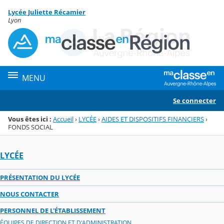
Panneau de gestion des cookies
Lycée Juliette Récamier
Menu de la rubrique
Contenu
Lyon
MENU
Se connecter
Vous êtes ici :
Accueil
›
LYCÉE
›
AIDES ET DISPOSITIFS FINANCIERS
›
FONDS SOCIAL
LYCÉE
PRÉSENTATION DU LYCÉE
NOUS CONTACTER
PERSONNEL DE L'ÉTABLISSEMENT
ÉQUIPES DE DIRECTION ET D'ADMINISTRATION