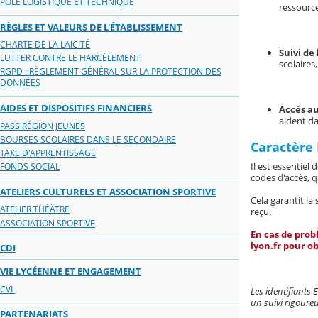
PÔLE LOGISTIQUE ET TECHNIQUE
ressource
RÈGLES ET VALEURS DE L'ÉTABLISSEMENT
CHARTE DE LA LAÏCITÉ
Suivi de 
LUTTER CONTRE LE HARCÈLEMENT
scolaires
RGPD : RÈGLEMENT GÉNÉRAL SUR LA PROTECTION DES
DONNÉES
AIDES ET DISPOSITIFS FINANCIERS
Accès a
aident da
PASS'RÉGION JEUNES
BOURSES SCOLAIRES DANS LE SECONDAIRE
Caractère 
TAXE D'APPRENTISSAGE
Il est essentiel
FONDS SOCIAL
codes d'accès, q
ATELIERS CULTURELS ET ASSOCIATION SPORTIVE
Cela garantit la
ATELIER THÉÂTRE
reçu.
ASSOCIATION SPORTIVE
En cas de prob
lyon.fr pour ob
CDI
VIE LYCÉENNE ET ENGAGEMENT
CVL
Les identifiants 
un suivi rigoureu
PARTENARIATS