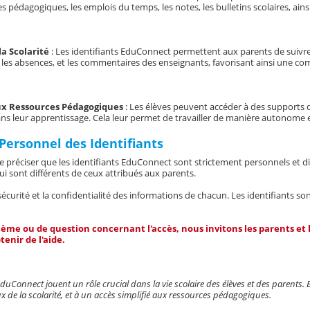
s pédagogiques, les emplois du temps, les notes, les bulletins scolaires, ain
la Scolarité
: Les identifiants EduConnect permettent aux parents de suivre d
, les absences, et les commentaires des enseignants, favorisant ainsi une comm
ux Ressources Pédagogiques
: Les élèves peuvent accéder à des supports de
ns leur apprentissage. Cela leur permet de travailler de manière autonome 
Personnel des Identifiants
 de préciser que les identifiants EduConnect sont strictement personnels et d
ui sont différents de ceux attribués aux parents.
 sécurité et la confidentialité des informations de chacun. Les identifiants s
lème ou de question concernant l'accès, nous invitons les parents et 
tenir de l'aide.
EduConnect jouent un rôle crucial dans la vie scolaire des élèves et des parents. E
x de la scolarité, et à un accès simplifié aux ressources pédagogiques.