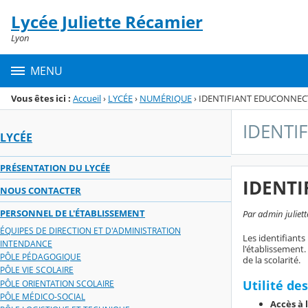
Panneau de gestion des cookies
Lycée Juliette Récamier
Menu de la rubrique
Contenu
Lyon
MENU
Vous êtes ici :
Accueil
›
LYCÉE
›
NUMÉRIQUE
›
IDENTIFIANT EDUCONNEC
IDENTI
LYCÉE
PRÉSENTATION DU LYCÉE
IDENT
NOUS CONTACTER
PERSONNEL DE L'ÉTABLISSEMENT
Par admin juliett
ÉQUIPES DE DIRECTION ET D'ADMINISTRATION
Les identifiants
INTENDANCE
l'établissement.
PÔLE PÉDAGOGIQUE
de la scolarité.
PÔLE VIE SCOLAIRE
Utilité de
PÔLE ORIENTATION SCOLAIRE
PÔLE MÉDICO-SOCIAL
Accès à 