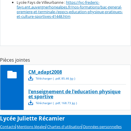
Lycée Fays de Villeurbanne :
https://lyc-frederic-
fays.ent.auvergnerhonealpes.fr/nos-formations/bac-general-
premiere-et-terminale-/eppcs-education-physique-pratiques-
et-culture-sportives-41448.htm
Pièces jointes
CM_adapt2008
Télécharger
( .
pdf
,
85.46
ko
)
l'enseignement de l'education physique
et sportive
Télécharger
( .
pdf
,
168.73
ko
)
Lycée Juliette Récamier
Contacts
Mentions légales
Chartes d'utilisation
Données personnelles