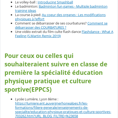
Le volley-ball :
Introducing Smashball
Le badminton:
Badminton fun games - Multiple badminton
training ideas
La course à pied:
Au coeur des organes : Les modifications
physiques à l'effort
Comment se débarrasser de ses courbatures?
Comment se
débarrasser des COURBATURES ?
Une vidéo extrait du film culte flash dance
Flashdance - What A
Feeling (S.Martin Remix 2019)
Pour ceux ou celles qui
souhaiteraient suivre en classe de
première la spécialité éducation
physique pratique et culture
sportive(EPPCS)
Lycée Lumière, Lyon 8ème :
https://lumiere.ent.auvergnerhonealpes.fr/les-
formations/filiere-generale/enseignements-de-
specialite/education-physique-pratiques-et-culture-sportives-
703262.htm?URL_BLOG_FILTRE=%23658