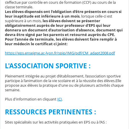
s’effectue par contrôle en cours de formation (CCF) au cours de la
classe terminale.
Les élèves dispensés ont l'obligation d'être présents en cours si
leur inaptitude est inférieure à un mois
, lorsque celle-ci est
supérieure à un mois,
les élèves doivent se présenter
obligatoirement auprès de leur professeur d'EPS qui leur
donnera un document d'autorisation d'absence, document qui
devra être signé par les parents et retourné auprès du CPE.
Pour l’année de terminale, les élèves doivent faire remplir à
leur médecin le certificat ci joint:
https://eps.enseigne.ac-lyon.fr/spip/IMG/pdf/CM_adapt2008.pdf
L'ASSOCIATION SPORTIVE :
Pleinement intégrée au projet d’établissement, l’association sportive
participe à l’animation de la vie scolaire et à la réussite des élèves.Elle
propose aux élèves la pratique d'une ou de plusieurs activités chaque
semaine.
Plus d'information en cliquant
ICI
.
RESSOURCES PERTINENTES :
Sites spécialisés sur les activités pratiquées en EPS ou à l’AS :