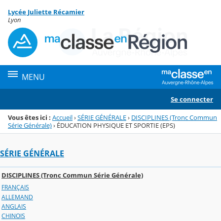
Panneau de gestion des cookies
Lycée Juliette Récamier
Menu de la rubrique
Contenu
Lyon
MENU
Se connecter
Vous êtes ici :
Accueil
›
SÉRIE GÉNÉRALE
›
DISCIPLINES (Tronc Commun
Série Générale)
›
ÉDUCATION PHYSIQUE ET SPORTIE (EPS)
SÉRIE GÉNÉRALE
DISCIPLINES (Tronc Commun Série Générale)
FRANÇAIS
ALLEMAND
ANGLAIS
CHINOIS