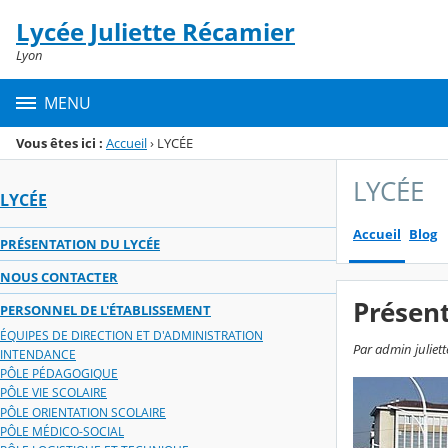
Panneau de gestion des cookies
Lycée Juliette Récamier
Menu de la rubrique
Contenu
Lyon
MENU
Vous êtes ici :
Accueil
›
LYCÉE
LYCÉE
LYCÉE
Accueil
Blog
PRÉSENTATION DU LYCÉE
NOUS CONTACTER
Présent
PERSONNEL DE L'ÉTABLISSEMENT
ÉQUIPES DE DIRECTION ET D'ADMINISTRATION
Par admin juliet
INTENDANCE
PÔLE PÉDAGOGIQUE
PÔLE VIE SCOLAIRE
PÔLE ORIENTATION SCOLAIRE
PÔLE MÉDICO-SOCIAL