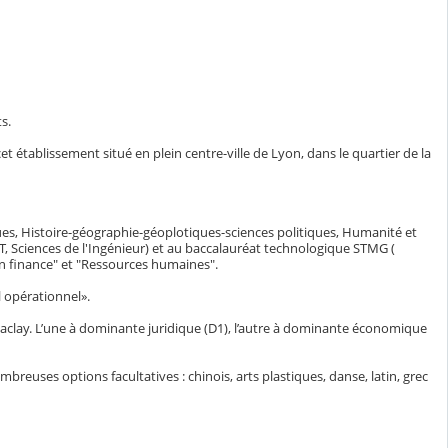
s.
et établissement situé en plein centre-ville de Lyon, dans le quartier de la
iques, Histoire-géographie-géoplotiques-sciences politiques, Humanité et
 Sciences de l'Ingénieur) et au baccalauréat technologique STMG (
on finance" et "Ressources humaines".
 opérationnel».
aclay. L’une à dominante juridique (D1), l’autre à dominante économique
euses options facultatives : chinois, arts plastiques, danse, latin, grec