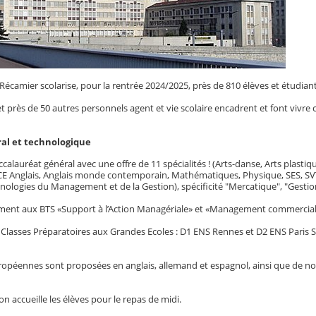
e Récamier scolarise, pour la rentrée 2024/2025, près de 810 élèves et étudiant
t près de 50 autres personnels agent et vie scolaire encadrent et font vivre c
ral et technologique
ccalauréat général avec une offre de 11 spécialités ! (Arts-danse, Arts plast
CE Anglais, Anglais monde contemporain, Mathématiques, Physique, SES, SVT,
hnologies du Management et de la Gestion), spécificité "Mercatique", "Gesti
ement aux BTS «Support à l’Action Managériale» et «Management commercial
 Classes Préparatoires aux Grandes Ecoles : D1 ENS Rennes et D2 ENS Paris S
opéennes sont proposées en anglais, allemand et espagnol, ainsi que de nombr
 accueille les élèves pour le repas de midi.