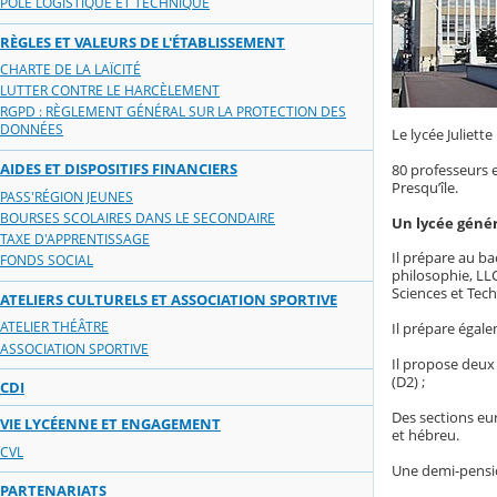
PÔLE LOGISTIQUE ET TECHNIQUE
RÈGLES ET VALEURS DE L'ÉTABLISSEMENT
CHARTE DE LA LAÏCITÉ
LUTTER CONTRE LE HARCÈLEMENT
RGPD : RÈGLEMENT GÉNÉRAL SUR LA PROTECTION DES
DONNÉES
Le lycée Juliett
AIDES ET DISPOSITIFS FINANCIERS
80 professeurs e
Presqu’île.
PASS'RÉGION JEUNES
BOURSES SCOLAIRES DANS LE SECONDAIRE
Un lycée géné
TAXE D'APPRENTISSAGE
Il prépare au ba
FONDS SOCIAL
philosophie, LL
Sciences et Tec
ATELIERS CULTURELS ET ASSOCIATION SPORTIVE
ATELIER THÉÂTRE
Il prépare égal
ASSOCIATION SPORTIVE
Il propose deux
(D2) ;
CDI
Des sections eur
VIE LYCÉENNE ET ENGAGEMENT
et hébreu.
CVL
Une demi-pension
PARTENARIATS