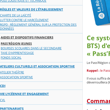
PÔLE LOGISTIQUE ET TECHNIQUE
RÈGLES ET VALEURS DE L'ÉTABLISSEMENT
CHARTE DE LA LAÏCITÉ
LUTTER CONTRE LE HARCÈLEMENT
RGPD : RÈGLEMENT GÉNÉRAL SUR LA PROTECTION DES
DONNÉES
Ce syst
AIDES ET DISPOSITIFS FINANCIERS
BTS) d'
PASS'RÉGION JEUNES
BOURSES SCOLAIRES DANS LE SECONDAIRE
« Pass’
TAXE D'APPRENTISSAGE
FONDS SOCIAL
Le Pass’Région 
ATELIERS CULTURELS ET ASSOCIATION SPORTIVE
Rappel :
le Pas
ATELIER THÉÂTRE
ASSOCIATION SPORTIVE
Il vous suffira 
déverrouillera (
CDI
VIE LYCÉENNE ET ENGAGEMENT
Command
CVL
PARTENARIATS