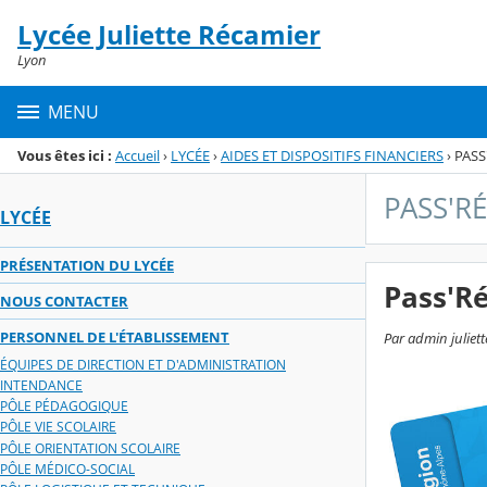
Panneau de gestion des cookies
Lycée Juliette Récamier
Menu de la rubrique
Contenu
Lyon
MENU
Vous êtes ici :
Accueil
›
LYCÉE
›
AIDES ET DISPOSITIFS FINANCIERS
›
PASS
PASS'R
LYCÉE
PRÉSENTATION DU LYCÉE
Pass'Ré
NOUS CONTACTER
PERSONNEL DE L'ÉTABLISSEMENT
Par admin juliett
ÉQUIPES DE DIRECTION ET D'ADMINISTRATION
INTENDANCE
PÔLE PÉDAGOGIQUE
PÔLE VIE SCOLAIRE
PÔLE ORIENTATION SCOLAIRE
PÔLE MÉDICO-SOCIAL