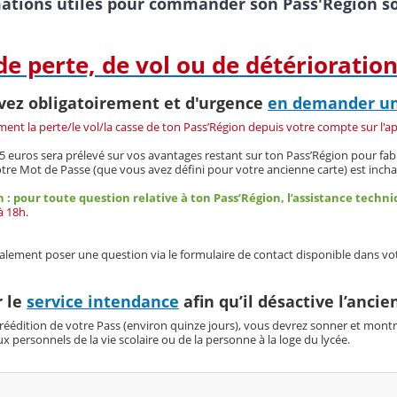
ations utiles pour commander son Pass'Région so
de perte, de vol ou de détérioratio
vez obligatoirement et d'urgence
en demander un 
ment la perte/le vol/la casse de ton Pass’Région depuis votre compte sur l'a
 euros sera prélevé sur vos avantages restant sur ton Pass’Région pour fab
tre Mot de Passe (que vous avez défini pour votre ancienne carte) est inchan
 : pour toute question relative à ton Pass’Région, l’assistance techni
à 18h.
lement poser une question via le formulaire de contact disponible dans votr
r le
service intendance
afin qu’il désactive l’anci
 réédition de votre Pass (environ quinze jours), vous devrez sonner et montr
ux personnels de la vie scolaire ou de la personne à la loge du lycée.