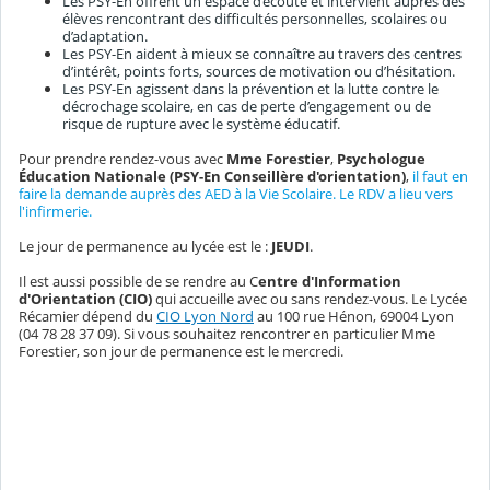
Les PSY-En offrent un espace d’écoute et intervient auprès des
élèves rencontrant des difficultés personnelles, scolaires ou
d’adaptation.
Les PSY-En aident à mieux se connaître au travers des centres
d’intérêt, points forts, sources de motivation ou d’hésitation.
Les PSY-En agissent dans la prévention et la lutte contre le
décrochage scolaire, en cas de perte d’engagement ou de
risque de rupture avec le système éducatif.
Pour prendre rendez-vous avec
Mme Forestier
,
Psychologue
Éducation Nationale (PSY-En Conseillère d'orientation)
,
il faut en
faire la demande auprès des AED à la Vie Scolaire. Le RDV a lieu vers
l'infirmerie.
Le jour de permanence au lycée est le :
JEUDI
.
Il est aussi possible de se rendre au C
entre d'Information
d'Orientation (CIO)
qui accueille avec ou sans rendez-vous. Le Lycée
Récamier dépend du
CIO Lyon Nord
au 100 rue Hénon, 69004 Lyon
(04 78 28 37 09). Si vous souhaitez rencontrer en particulier Mme
Forestier, son jour de permanence est le mercredi.