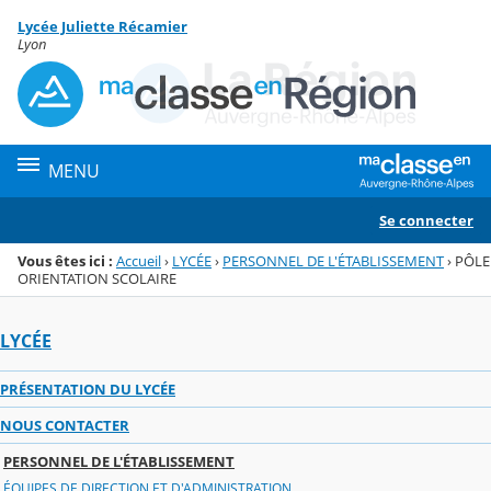
Panneau de gestion des cookies
Lycée Juliette Récamier
Menu de la rubrique
Contenu
Lyon
MENU
Se connecter
Vous êtes ici :
Accueil
›
LYCÉE
›
PERSONNEL DE L'ÉTABLISSEMENT
›
PÔLE
ORIENTATION SCOLAIRE
LYCÉE
PRÉSENTATION DU LYCÉE
NOUS CONTACTER
PERSONNEL DE L'ÉTABLISSEMENT
ÉQUIPES DE DIRECTION ET D'ADMINISTRATION