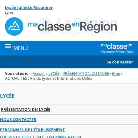
Panneau de gestion des cookies
Lycée Juliette Récamier
Menu de la rubrique
Contenu
Lyon
MENU
Se connecter
Vous êtes ici :
Accueil
›
LYCÉE
›
PRÉSENTATION DU LYCÉE
›
Blog
›
ACTUALITÉS : Vie du lycée et Informations Utiles
LYCÉE
PRÉSENTATION DU LYCÉE
NOUS CONTACTER
PERSONNEL DE L'ÉTABLISSEMENT
ÉQUIPES DE DIRECTION ET D'ADMINISTRATION