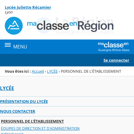
Panneau de gestion des cookies
Lycée Juliette Récamier
Menu de la rubrique
Contenu
Lyon
MENU
Se connecter
Vous êtes ici :
Accueil
›
LYCÉE
›
PERSONNEL DE L'ÉTABLISSEMENT
LYCÉE
PRÉSENTATION DU LYCÉE
NOUS CONTACTER
PERSONNEL DE L'ÉTABLISSEMENT
ÉQUIPES DE DIRECTION ET D'ADMINISTRATION