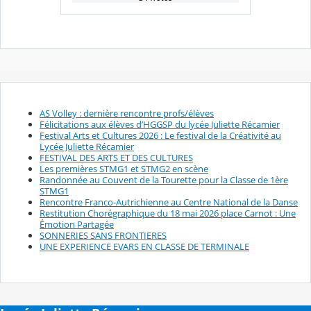
AS Volley : dernière rencontre profs/élèves
Félicitations aux élèves d’HGGSP du lycée Juliette Récamier
Festival Arts et Cultures 2026 : Le festival de la Créativité au
Lycée Juliette Récamier
FESTIVAL DES ARTS ET DES CULTURES
Les premières STMG1 et STMG2 en scène
Randonnée au Couvent de la Tourette pour la Classe de 1ère
STMG1
Rencontre Franco-Autrichienne au Centre National de la Danse
Restitution Chorégraphique du 18 mai 2026 place Carnot : Une
Émotion Partagée
SONNERIES SANS FRONTIERES
UNE EXPERIENCE EVARS EN CLASSE DE TERMINALE