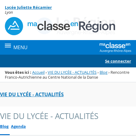
Panneau de gestion des cookies
Lycée Juliette Récamier
Menu de la rubrique
Contenu
Lyon
MENU
Se connecter
Vous êtes ici :
Accueil
›
VIE DU LYCÉE - ACTUALITÉS
›
Blog
›
Rencontre
Franco-Autrichienne au Centre National de la Danse
VIE DU LYCÉE - ACTUALITÉS
VIE DU LYCÉE - ACTUALITÉS
Blog
Agenda