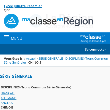
Panneau de gestion des cookies
Lycée Juliette Récamier
Menu de la rubrique
Contenu
Lyon
MENU
Se connecter
Vous êtes ici :
Accueil
›
SÉRIE GÉNÉRALE
›
DISCIPLINES (Tronc Commun
Série Générale)
›
CHINOIS
SÉRIE GÉNÉRALE
DISCIPLINES (Tronc Commun Série Générale)
FRANÇAIS
ALLEMAND
ANGLAIS
CHINOIS