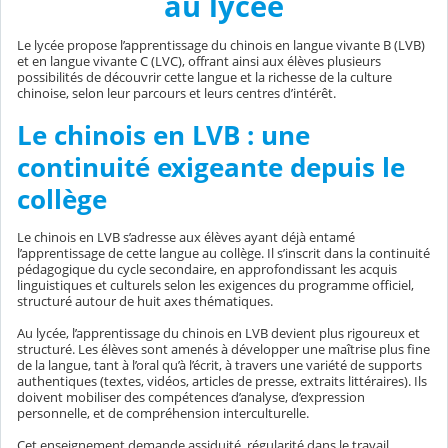
au lycée
Le lycée propose l’apprentissage du chinois en langue vivante B (LVB)
et en langue vivante C (LVC), offrant ainsi aux élèves plusieurs
possibilités de découvrir cette langue et la richesse de la culture
chinoise, selon leur parcours et leurs centres d’intérêt.
Le chinois en LVB : une
continuité exigeante depuis le
collège
Le chinois en LVB s’adresse aux élèves ayant déjà entamé
l’apprentissage de cette langue au collège. Il s’inscrit dans la continuité
pédagogique du cycle secondaire, en approfondissant les acquis
linguistiques et culturels selon les exigences du programme officiel,
structuré autour de huit axes thématiques.
Au lycée, l’apprentissage du chinois en LVB devient plus rigoureux et
structuré. Les élèves sont amenés à développer une maîtrise plus fine
de la langue, tant à l’oral qu’à l’écrit, à travers une variété de supports
authentiques (textes, vidéos, articles de presse, extraits littéraires). Ils
doivent mobiliser des compétences d’analyse, d’expression
personnelle, et de compréhension interculturelle.
Cet enseignement demande assiduité, régularité dans le travail