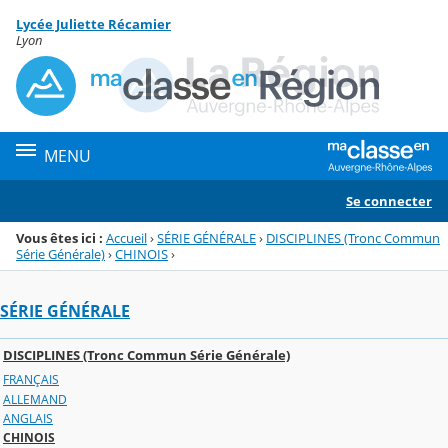
Panneau de gestion des cookies
Lycée Juliette Récamier
Menu de la rubrique
Contenu
Lyon
MENU
Se connecter
Vous êtes ici :
Accueil
›
SÉRIE GÉNÉRALE
›
DISCIPLINES (Tronc Commun
Série Générale)
›
CHINOIS
›
SÉRIE GÉNÉRALE
DISCIPLINES (Tronc Commun Série Générale)
FRANÇAIS
ALLEMAND
ANGLAIS
CHINOIS