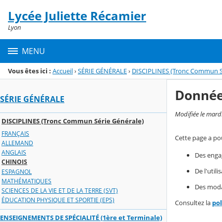
Panneau de gestion des cookies
Lycée Juliette Récamier
Menu de la rubrique
Contenu
Lyon
MENU
Vous êtes ici :
Accueil
›
SÉRIE GÉNÉRALE
›
DISCIPLINES (Tronc Commun Sé
Donnée
SÉRIE GÉNÉRALE
Modifiée le mard
DISCIPLINES (Tronc Commun Série Générale)
FRANÇAIS
Cette page a pou
ALLEMAND
ANGLAIS
Des enga
CHINOIS
De l'util
ESPAGNOL
MATHÉMATIQUES
Des modal
SCIENCES DE LA VIE ET DE LA TERRE (SVT)
ÉDUCATION PHYSIQUE ET SPORTIE (EPS)
Consultez la
po
ENSEIGNEMENTS DE SPÉCIALITÉ (1ère et Terminale)