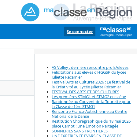
Se connecter
AS Volley : dernière rencontre profs/élèves
Félicitations aux élèves d’HGGSP du lycée
Juliette Récamier
Festival Arts et Cultures 2026 : Le festival de
la Créativité au Lycée Juliette Récamier
FESTIVAL DES ARTS ET DES CULTURES
Les premières STMG1 et STMG2 en scène
Randonnée au Couvent de la Tourette pour
la Classe de 1ère STMG1
Rencontre Franco-Autrichienne au Centre
National de la Danse
Restitution Chorégraphique du 18 mai 2026
place Carnot : Une Émotion Partagée
SONNERIES SANS FRONTIERES
UNE EXPERIENCE EVARS EN CLASSE DE