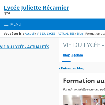
Panneau de gestion des cookies
Lycée Juliette Récamier
Menu de la rubrique
Contenu
Lyon
MENU
Vous êtes ici :
Accueil
›
VIE DU LYCÉE - ACTUALITÉS
›
Blog
›
Formation aux
VIE DU LYCÉE 
VIE DU LYCÉE - ACTUALITÉS
Blog
Agenda
‹
Retour au blog
Formation aux
Par admin juliette-recamier, publ