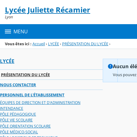
Panneau de gestion des cookies
Lycée Juliette Récamier
Menu de la rubrique
Contenu
Lyon
MENU
Vous êtes ici :
Accueil
›
LYCÉE
›
PRÉSENTATION DU LYCÉE
›
LYCÉE
Aucun élém
PRÉSENTATION DU LYCÉE
Vous pouvez 
NOUS CONTACTER
PERSONNEL DE L'ÉTABLISSEMENT
ÉQUIPES DE DIRECTION ET D'ADMINISTRATION
INTENDANCE
PÔLE PÉDAGOGIQUE
PÔLE VIE SCOLAIRE
PÔLE ORIENTATION SCOLAIRE
PÔLE MÉDICO-SOCIAL