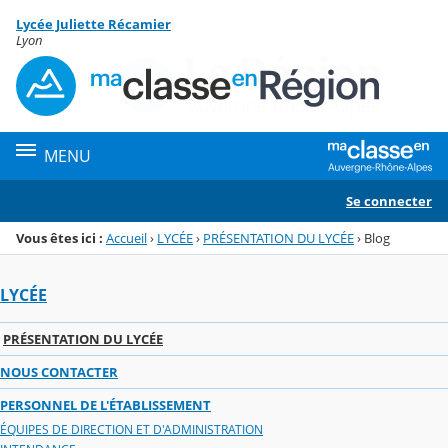
Panneau de gestion des cookies
Lycée Juliette Récamier
Menu de la rubrique
Contenu
Lyon
MENU
Se connecter
Vous êtes ici :
Accueil
›
LYCÉE
›
PRÉSENTATION DU LYCÉE
›
Blog
LYCÉE
PRÉSENTATION DU LYCÉE
NOUS CONTACTER
PERSONNEL DE L'ÉTABLISSEMENT
ÉQUIPES DE DIRECTION ET D'ADMINISTRATION