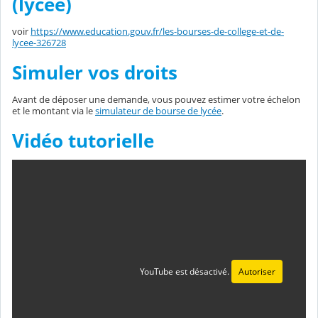
(lycée)
voir
https://www.education.gouv.fr/les-bourses-de-college-et-de-
lycee-326728
Simuler vos droits
Avant de déposer une demande, vous pouvez estimer votre échelon
et le montant via le
simulateur de bourse de lycée
.
Vidéo tutorielle
YouTube est désactivé.
Autoriser