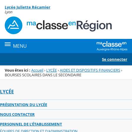
Panneau de gestion des cookies
Lycée Juliette Récamier
Menu de la rubrique
Contenu
Lyon
MENU
Se connecter
Vous êtes ici :
Accueil
›
LYCÉE
›
AIDES ET DISPOSITIFS FINANCIERS
›
BOURSES SCOLAIRES DANS LE SECONDAIRE
LYCÉE
PRÉSENTATION DU LYCÉE
NOUS CONTACTER
PERSONNEL DE L'ÉTABLISSEMENT
ÉQUIPES DE DIRECTION ET D'ADMINISTRATION