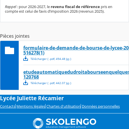
Rappel :
pour 2026-2027, le
revenu fiscal de référence
pris en
compte est celui de l’avis d’imposition 2026 (revenus 2025).
Pièces jointes
formulaire-de-demande-de-bourse-de-lycee-20
516278(1)
Télécharger
( .
pdf
,
494.48
ko
)
etudeautomatiquedudroitabourseenquelques
120768
Télécharger
( .
pdf
,
442.07
ko
)
Lycée Juliette Récamier
Contacts
Mentions légales
Chartes d'utilisation
Données personnelles