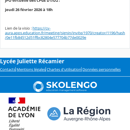
JPO virtuelle des CPGE
D1/D2 :
jeudi 26 février 2026 à 18h
Lien de la visio :
https://cv-
aura.apps.education.fr/meeting/signin/invite/1970/creator/1196/hash
/0e11fb84512d51ffbc82804e577704b77de0029e
Lycée Juliette Récamier
Contacts
Mentions légales
Chartes d'utilisation
Données personnelles