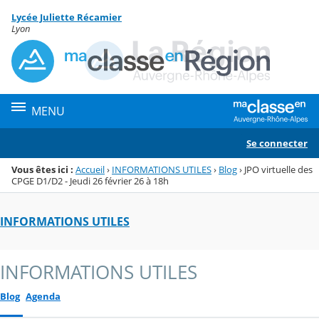
Panneau de gestion des cookies
Lycée Juliette Récamier
Menu de la rubrique
Contenu
Lyon
MENU
Se connecter
Vous êtes ici :
Accueil
›
INFORMATIONS UTILES
›
Blog
›
JPO virtuelle des
CPGE D1/D2 - Jeudi 26 février 26 à 18h
INFORMATIONS UTILES
INFORMATIONS UTILES
Blog
Agenda