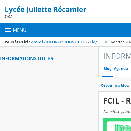
Panneau de gestion des cookies
Lycée Juliette Récamier
Menu de la rubrique
Contenu
Lyon
MENU
Vous êtes ici :
Accueil
›
INFORMATIONS UTILES
›
Blog
›
FCIL - Rentrée 2026
INFORM
INFORMATIONS UTILES
Blog
Agenda
‹
Retour au blog
FCIL - 
Par admin juliett