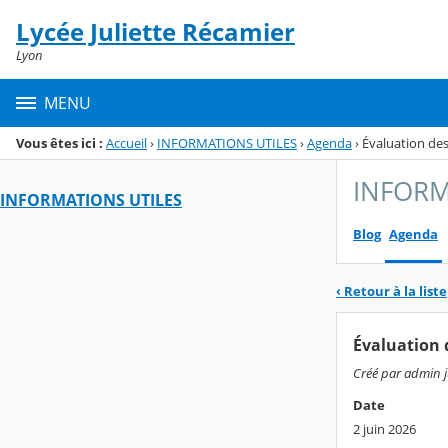
Panneau de gestion des cookies
Lycée Juliette Récamier
Menu de la rubrique
Contenu
Lyon
MENU
Vous êtes ici :
Accueil
›
INFORMATIONS UTILES
›
Agenda
›
Évaluation de
INFORM
INFORMATIONS UTILES
Blog
Agenda
‹ Retour à la liste
Évaluation 
Créé par admin ju
Date
2 juin 2026