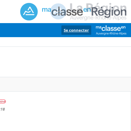
Se connecter
miné
:18