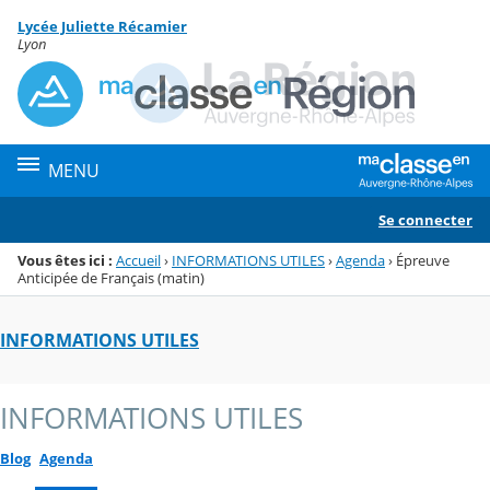
Panneau de gestion des cookies
Lycée Juliette Récamier
Menu de la rubrique
Contenu
Lyon
MENU
Se connecter
Vous êtes ici :
Accueil
›
INFORMATIONS UTILES
›
Agenda
›
Épreuve
Anticipée de Français (matin)
INFORMATIONS UTILES
INFORMATIONS UTILES
Blog
Agenda