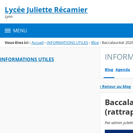
Panneau de gestion des cookies
Lycée Juliette Récamier
Menu de la rubrique
Contenu
Lyon
MENU
Vous êtes ici :
Accueil
›
INFORMATIONS UTILES
›
Blog
›
Baccalauréat 2026
INFORM
INFORMATIONS UTILES
Blog
Agenda
‹
Retour au blog
Baccala
(rattra
Par admin juliett