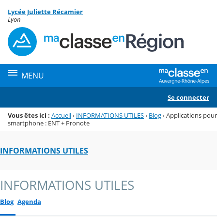
Panneau de gestion des cookies
Lycée Juliette Récamier
Menu de la rubrique
Contenu
Lyon
MENU
Se connecter
Vous êtes ici :
Accueil
›
INFORMATIONS UTILES
›
Blog
›
Applications pour
smartphone : ENT + Pronote
INFORMATIONS UTILES
INFORMATIONS UTILES
Blog
Agenda