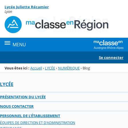
Panneau de gestion des cookies
Lycée Juliette Récamier
Menu de la rubrique
Contenu
Lyon
MENU
Se connecter
Vous êtes ici :
Accueil
›
LYCÉE
›
NUMÉRIQUE
›
Blog
LYCÉE
PRÉSENTATION DU LYCÉE
NOUS CONTACTER
PERSONNEL DE L'ÉTABLISSEMENT
ÉQUIPES DE DIRECTION ET D'ADMINISTRATION