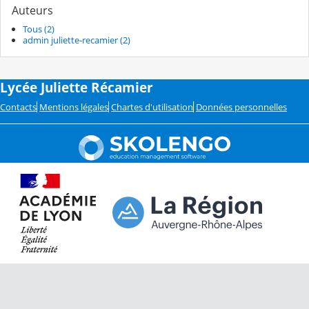
Auteurs
Tous (2)
admin juliette-recamier (2)
Lycée Juliette Récamier
Contacts
Mentions légales
Chartes d'utilisation
Données personnelles