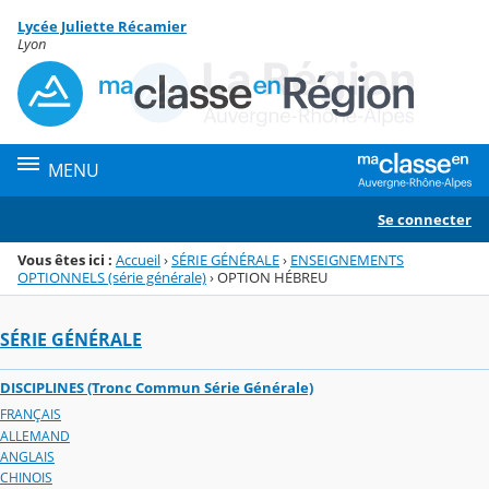
Panneau de gestion des cookies
Lycée Juliette Récamier
Menu de la rubrique
Contenu
Lyon
MENU
Se connecter
Vous êtes ici :
Accueil
›
SÉRIE GÉNÉRALE
›
ENSEIGNEMENTS
OPTIONNELS (série générale)
›
OPTION HÉBREU
SÉRIE GÉNÉRALE
DISCIPLINES (Tronc Commun Série Générale)
FRANÇAIS
ALLEMAND
ANGLAIS
CHINOIS