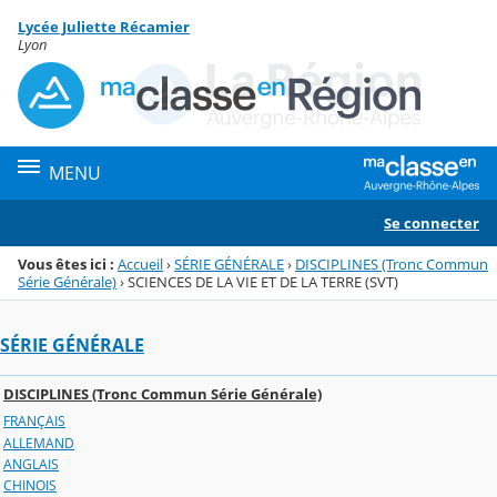
Panneau de gestion des cookies
Lycée Juliette Récamier
Menu de la rubrique
Contenu
Lyon
MENU
Se connecter
Vous êtes ici :
Accueil
›
SÉRIE GÉNÉRALE
›
DISCIPLINES (Tronc Commun
Série Générale)
›
SCIENCES DE LA VIE ET DE LA TERRE (SVT)
SÉRIE GÉNÉRALE
DISCIPLINES (Tronc Commun Série Générale)
FRANÇAIS
ALLEMAND
ANGLAIS
CHINOIS