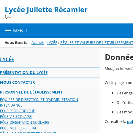
Panneau de gestion des cookies
Lycée Juliette Récamier
Menu de la rubrique
Contenu
Lyon
MENU
Vous êtes ici :
Accueil
›
LYCÉE
›
RÈGLES ET VALEURS DE L'ÉTABLISSEMEN
Donnée
LYCÉE
Modifiée le mard
PRÉSENTATION DU LYCÉE
NOUS CONTACTER
Cette page a pou
PERSONNEL DE L'ÉTABLISSEMENT
Des enga
ÉQUIPES DE DIRECTION ET D'ADMINISTRATION
De l'util
INTENDANCE
PÔLE PÉDAGOGIQUE
Des modal
PÔLE VIE SCOLAIRE
Consultez la
po
PÔLE ORIENTATION SCOLAIRE
PÔLE MÉDICO-SOCIAL